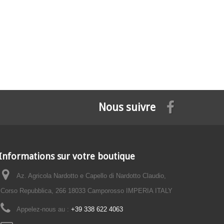
Nous suivre
Informations sur votre boutique
Az. Agricola Nardotto e Capello di Nardotto Claudio,
Corso Repubblica, 266 18033 Camporosso IMPERIA ITALY
Appelez-nous au :
+39 338 622 4063