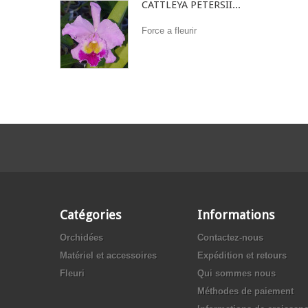
CATTLEYA PETERSII...
Force a fleurir
Catégories
Informations
Orchidées
Contactez-nous
Matériel et accessoires
Expédition et retours
Fleuri
Qui sommes nous
Méthodes de paiement