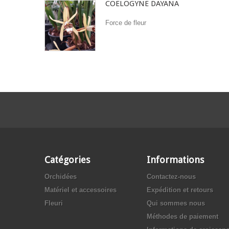
COELOGYNE DAYANA
Force de fleur
Catégories
Informations
Orchidées
Contactez-nous
Matériel et accessoires
Expédition et retours
Fleuri
Qui sommes nous
Méthodes de paiement