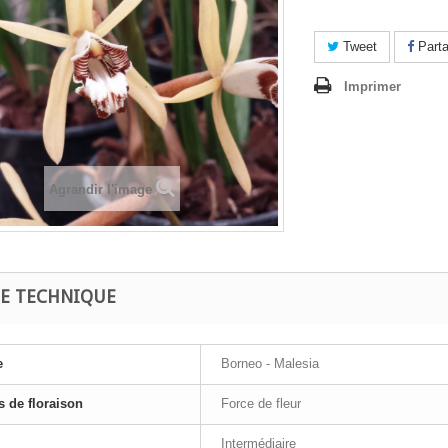
Tweet
Parta
Imprimer
Agrandir l'image
HE TECHNIQUE
e
Borneo - Malesia
 de floraison
Force de fleur
Intermédiaire