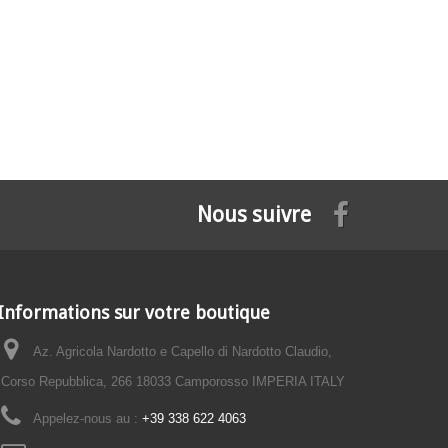
Nous suivre
Informations sur votre boutique
Az. Agricola Nardotto e Capello di Nardotto Claudio,
Corso Repubblica, 266 18033 Camporosso IMPERIA ITALY
Appelez-nous au :
+39 338 622 4063