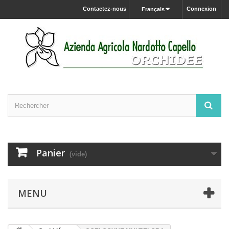
Contactez-nous
Connexion
Français
Panier
(vide)
MENU