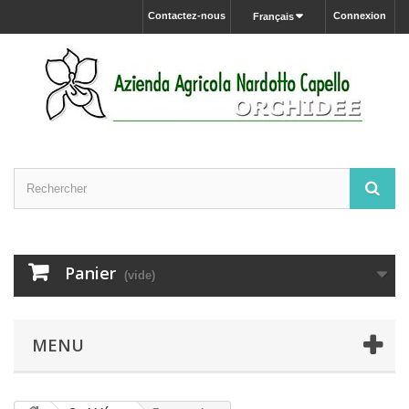
Contactez-nous
Connexion
Français
Panier
(vide)
MENU