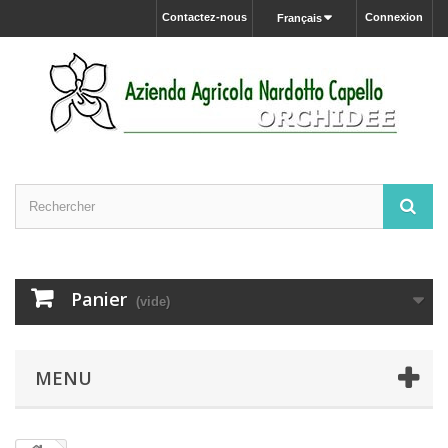
Contactez-nous
Connexion
Français
Panier
(vide)
MENU