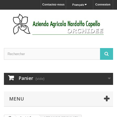
Contactez-nous
Connexion
Français
Panier
(vide)
MENU