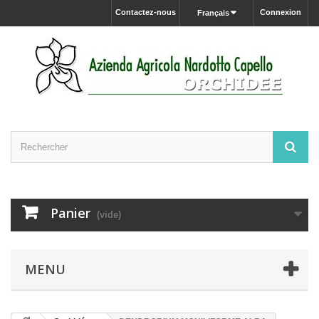
Contactez-nous
Connexion
Français
Panier
(vide)
MENU