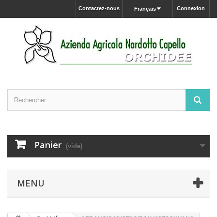
Contactez-nous
Connexion
Français
Panier
(vide)
MENU