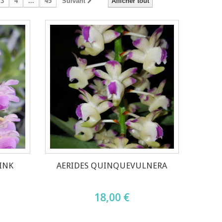
3
4
...
45
Suivant
Afficher tout
INK
AERIDES QUINQUEVULNERA
18,00 €