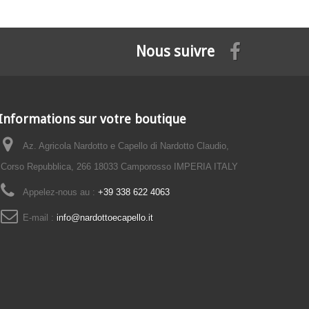
Nous suivre
Informations sur votre boutique
Az. Agricola Nardotto e Capello di Nardotto Claudio,
Corso Repubblica, 266 18033 Camporosso IMPERIA ITALY
Appelez-nous au :
+39 338 622 4063
E-mail :
info@nardottoecapello.it