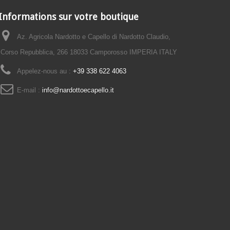
Informations sur votre boutique
Az. Agricola Nardotto e Capello di Nardotto Claudio,
Corso Repubblica, 266 18033 Camporosso IMPERIA ITALY
Appelez-nous au :
+39 338 622 4063
E-mail :
info@nardottoecapello.it