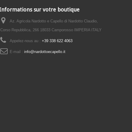
Informations sur votre boutique
Az. Agricola Nardotto e Capello di Nardotto Claudio,
Corso Repubblica, 266 18033 Camporosso IMPERIA ITALY
Appelez-nous au :
+39 338 622 4063
E-mail :
info@nardottoecapello.it