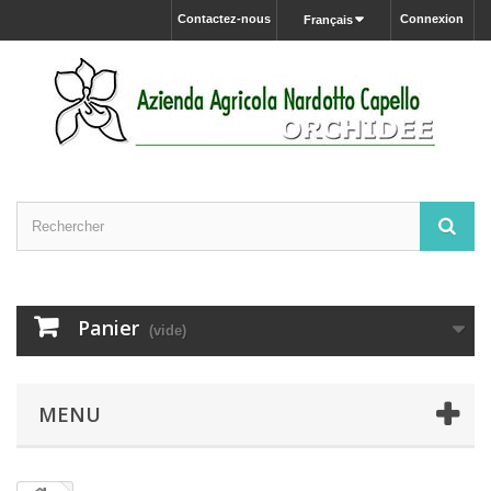
Contactez-nous
Connexion
Français
Panier
(vide)
MENU